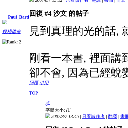
2007/8/7 13:12
|
只看該作者
|
翻譯
|
書面
|
简
繁
回復 #4 沙文 的帖子
Paul_Bard
見到真理的光的話, 
投棧借宿
剛看一本書, 裡面講
卻不會, 因為已經蛻變
回覆
引用
TOP
#
6
T
字體大小:
t
2007/8/7 13:45
|
只看該作者
|
翻譯
|
書