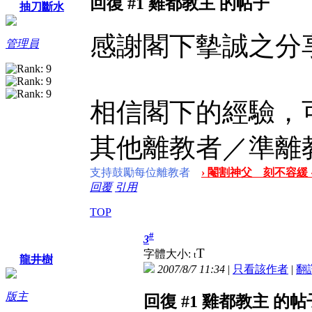
回復 #1 雞都教主 的帖子
抽刀斷水
感謝閣下摰誠之分
管理員
相信閣下的經驗，
其他離教者／準離
支持鼓勵每位離教者
› 閹割神父 刻不容緩 
回覆
引用
TOP
#
3
T
字體大小:
t
龍井樹
2007/8/7 11:34
|
只看該作者
|
翻
版主
回復 #1 雞都教主 的帖