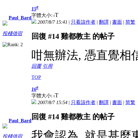
#
15
T
字體大小:
t
Paul_Bard
2007/8/7 15:41
|
只看該作者
|
翻譯
|
書面
|
简
繁
投棧借宿
回復 #14 雞都教主 的帖子
咁無辦法, 憑直覺相信
回覆
引用
TOP
#
16
T
字體大小:
t
2007/8/7 15:54
|
只看該作者
|
翻譯
|
書面
|
简
繁
回復 #14 雞都教主 的帖子
Paul_Bard
我會認為, 就是甚麼
投棧借宿