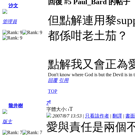
回復 #5 Paul_Bard 的帖子
沙文
但點解連用黎sup
管理員
都係咁老土茄？
點解我又會正為
Don't know where God is but the Devil is in t
回覆
引用
TOP
#
7
龍井樹
T
字體大小:
t
2007/8/7 13:53
|
只看該作者
|
翻譯
|
書面
版主
愛與責任是兩個