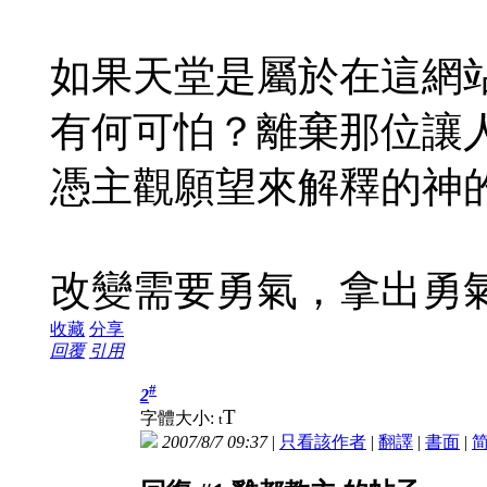
如果天堂是屬於在這網
有何可怕？離棄那位讓
憑主觀願望來解釋的神
改變需要勇氣，拿出勇
收藏
分享
回覆
引用
#
2
T
字體大小:
t
2007/8/7 09:37
|
只看該作者
|
翻譯
|
書面
|