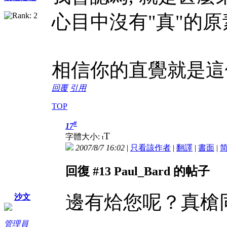
心目中沒有"真"的原素
相信你的直覺就是這
回覆
引用
TOP
#
17
T
字體大小:
t
2007/8/7 16:02
|
只看該作者
|
翻譯
|
書面
|
回復 #13 Paul_Bard 的帖子
邊有烚您呢？真槍
沙文
管理員