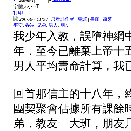
T
字體大小:
t
打印
2007/8/7 01:58
|
只看該作者
|
翻譯
|
書面
|
简
繁
平安
,
香港
,
兄弟
,
男人
,
朋友
我少年入教，誤墮神網
年，至今已離棄上帝十
男人平均壽命計算，我
回首那信主的十八年，
團契聚會佔據所有課餘
弟，教友一大班，朋友