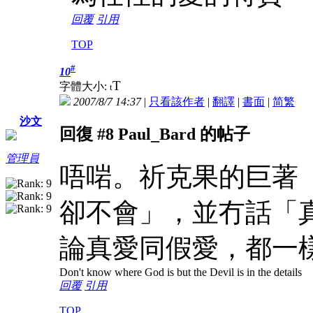
回覆
引用
TOP
#
10
T
字體大小:
t
2007/8/7 14:37
|
只看該作者
|
翻譯
|
書面
|
简
繁
沙文
回復 #8 Paul_Bard 的帖子
管理員
唔啱。祈克果的巨著
卻不會」，並冇話「
論真愛同假愛，都一
Don't know where God is but the Devil is in the details
回覆
引用
TOP