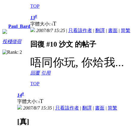
TOP
#
13
T
字體大小:
t
Paul_Bard
2007/8/7 15:25
|
只看該作者
|
翻譯
|
書面
|
简
繁
投棧借宿
回復 #10 沙文 的帖子
唔同你玩, 你烚我...
回覆
引用
TOP
#
14
T
字體大小:
t
2007/8/7 15:35
|
只看該作者
|
翻譯
|
書面
|
简
繁
[真]