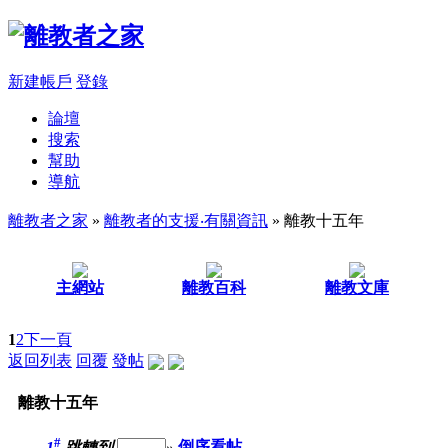
新建帳戶
登錄
論壇
搜索
幫助
導航
離教者之家
»
離教者的支援‧有關資訊
» 離教十五年
主網站
離教百科
離教文庫
1
2
下一頁
返回列表
回覆
發帖
離教十五年
#
1
跳轉到
»
倒序看帖