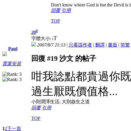
Don't know where God is but the Devil is in
回覆
引用
TOP
#
20
T
字體大小:
t
2007/8/7 21:13
|
只看該作者
|
翻譯
|
書面
|
简
繁
Paul
回復 #19 沙文 的帖子
置業安居
咁我諗點都貴過你既價
過生厭既價值格...
小則潤澤生活, 大則啟生之道
回覆
引用
TOP
1
2
下一頁