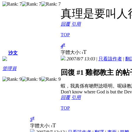
真理是要叫人
回覆
引用
TOP
#
4
T
字體大小:
t
沙文
2007/8/7 13:03
|
只看該作者
|
翻
管理員
回復 #1 雞都教主 的帖
蝦，我真係有啲野諗唔明。呢碌教
Don't know where God is but the Devil 
回覆
引用
TOP
#
5
T
字體大小:
t