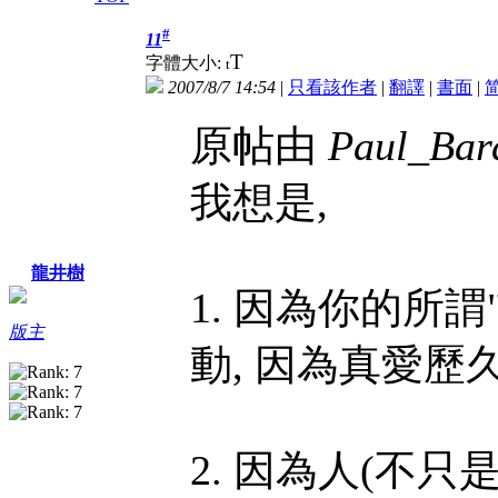
#
11
T
字體大小:
t
2007/8/7 14:54
|
只看該作者
|
翻譯
|
書面
|
原帖由
Paul_Bar
我想是,
龍井樹
1. 因為你的所
版主
動, 因為真愛歷
2. 因為人(不只