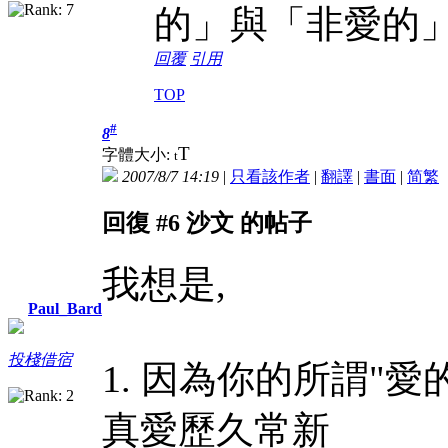
的」與「非愛的
回覆
引用
TOP
#
8
T
字體大小:
t
2007/8/7 14:19
|
只看該作者
|
翻譯
|
書面
|
简
繁
回復 #6 沙文 的帖子
我想是,
Paul_Bard
投棧借宿
1. 因為你的所謂"
真愛歷久常新