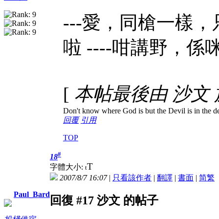
---愛，同槍一樣
啦 ----咁講野，
[
本帖最後由 沙文 於 2
Don't know where God is but the Devil is in the de
回覆
引用
TOP
#
18
T
字體大小:
t
2007/8/7 16:07
|
只看該作者
|
翻譯
|
書面
|
简
繁
Paul_Bard
回復 #17 沙文 的帖子