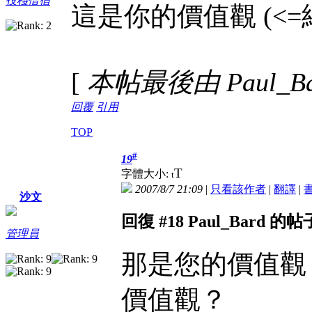
投棧借宿
這是你的價值觀
(<
[
本帖最後由 Paul_Bard
回覆
引用
TOP
#
19
T
字體大小:
t
2007/8/7 21:09
|
只看該作者
|
翻譯
|
沙文
回復 #18 Paul_Bard 的帖
管理員
那是您的價值觀
價值觀？