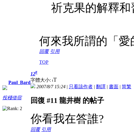
祈克果的解釋和習
何來我所謂的「愛
回覆
引用
TOP
#
12
T
字體大小:
t
Paul_Bard
2007/8/7 15:24
|
只看該作者
|
翻譯
|
書面
|
简
繁
投棧借宿
回復 #11 龍井樹 的帖子
你看我在答誰?
回覆
引用