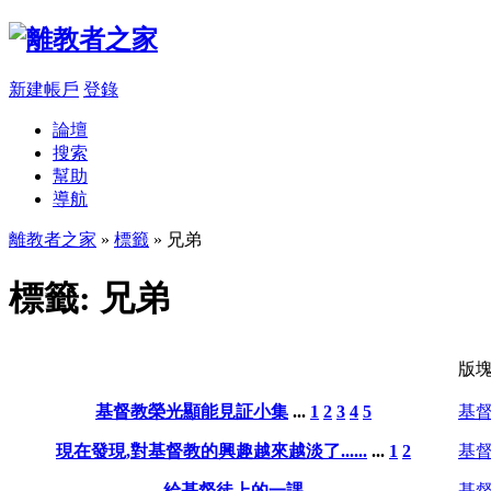
新建帳戶
登錄
論壇
搜索
幫助
導航
離教者之家
»
標籤
» 兄弟
標籤: 兄弟
版
基督教榮光顯能見証小集
...
1
2
3
4
5
基
現在發現,對基督教的興趣越來越淡了......
...
1
2
基
給基督徒上的一課
基