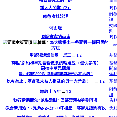
猶太人的當（2）
興趣
離教
離教者杜汶澤
訊
交際
蒲面啦
到
粵語書寫的兩途
興趣
為大家提出一些面對一軛困局的
一軛
方法
聖經誤譯誤信舉一反三
...
1
2
基
[轉貼]新約和早期基督教裏的輪迴說（僅供參考）
基
惡搞中華民國頌
閒
每小時吠800次 拳師狗讓鄰居“活在地獄”
焦
屹今為止，基督教未被人提及的另一大矛盾﹗﹗
...
1
2
基
離教
離教十五年
...
1
2
訊
執行伊斯蘭法“以眼還眼” 巴綁架漢被判割耳鼻
焦
教會新用途：7兄弟姊妹分300坪祖產 耶穌見證判有效
焦