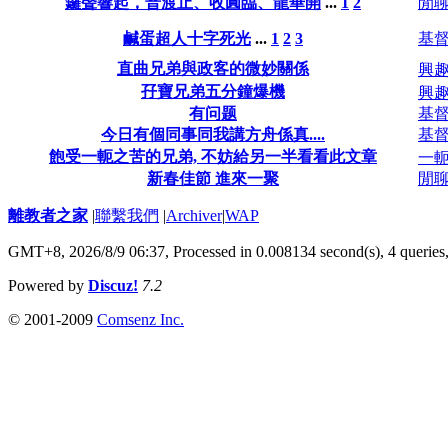
鑼聲響起，普渡止、收圓臨、龍華開
...
1
2
閒
鹹蛋超人十字死光
...
1
2
3
基
直曲兄弟與政客的微妙關係
興趣
孖寶兄弟五分鐘爆機
興趣
有问题
基
今日有個同事同我講方舟係真....
基
飽受一軛之苦的兄弟, 不妨給另一半看看此文章
一軛
新春佳節 進來一聚
閒
離教者之家
|
聯繫我們
|
Archiver
|
WAP
GMT+8, 2026/8/9 06:37,
Processed in 0.008134 second(s), 4 queries
Powered by
Discuz!
7.2
© 2001-2009
Comsenz Inc.