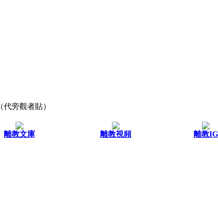
（代旁觀者貼）
離教文庫
離教視頻
離教IG