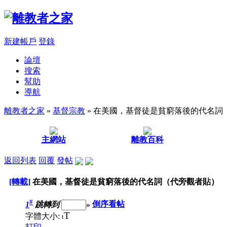
新建帳戶
登錄
論壇
搜索
幫助
導航
離教者之家
»
基督宗教
» 在美國，基督徒是貧窮落後的代名詞
主網站
離教百科
返回列表
回覆
發帖
[轉載]
在美國，基督徒是貧窮落後的代名詞（代旁觀者貼）
#
1
跳轉到
»
倒序看帖
T
字體大小:
t
打印