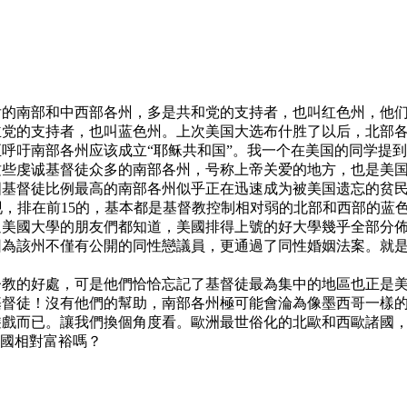
后的南部和中西部各州，多是共和党的支持者，也叫红色州，他
主党的支持者，也叫蓝色州。上次美国大选布什胜了以后，北部
南部各州应该成立“耶稣共和国”。我一个在美国的同学提到南部各
这些虔诚基督徒众多的南部各州，号称上帝关爱的地方，也是美
国基督徒比例最高的南部各州似乎正在迅速成为被美国遗忘的贫
发现，排在前15的，基本都是基督教控制相对弱的北部和西部的蓝
國大學的朋友們都知道，美國排得上號的好大學幾乎全部分佈於北
為該州不僅有公開的同性戀議員，更通過了同性婚姻法案。就是該
督教的好處，可是他們恰恰忘記了基督徒最為集中的地區也正是
基督徒！沒有他們的幫助，南部各州極可能會淪為像墨西哥一樣
戲而已。讓我們換個角度看。歐洲最世俗化的北歐和西歐諸國，
美國相對富裕嗎？