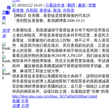
2010/2/22 16:01
|
只看該作者
|
翻譯
|
書面
|
简
繁
抽
基督教
,
共和国
,
基督徒
,
新浪
,
共和党
刀斷
【轉貼】在美國，基督徒是貧窮落後的代名詞
水
「美利堅反基督教」新浪網博客2008-10-15
大家都知道，美国虔诚保守基督徒多分布于相对贫穷落
管理
义者比例较高，即使是基督徒也多持开明态度，多是民
員
基督徒，却要被他们在政治上控制，很不公平，有人甚至呼吁
穷，就是因为他们观念落后。而且更戏剧化的是，正是
多么的贫困，很多人看电视根本就不相信这是美国！美
看看后面所附的美国各州2003年人均GDP，我们就会
南部各州不僅經濟落後，而且文化教育更加落後。申請過美
的州，據說被很多美國虔誠保守基督徒恨得咬牙切齒，因
佛、麻省理工和波士頓大學。。
很多基督徒老喜歡以美國富裕強大為例子，說明信仰基
和非基督徒在經濟上真誠地幫助了南部眾多的貧困虔誠
至於歐洲經濟落後於美國的說法，這只是一個統計上的遊
仰高的南部各州。這樣比較之後，你還敢說更“宗教”的
http://blog.sina.com.cn/s/blog_5b57a60a0100bae5.html
收藏
分享
回覆
引用