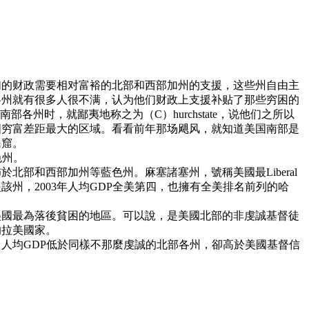
们的财政需要相对富裕的北部和西部加州的支援，这些州自由主
各州就有很多人很不满，认为他们财政上支援补贴了那些穷困的
州时，就鄙夷地称之为（C）hurchstate，说他们之所以
国穷富差距最大的区域。看看前年那场飓风，就知道美国南部是
民窟。
色州。
部和西部加州等藍色州。麻塞諸塞州，號稱美國最Liberal
州，2003年人均GDP全美第四，也擁有全美排名前列的哈
美國最為落後貧困的地區。可以說，是美國北部的非虔誠基督徒
的拉美國家。
人均GDP低於同樣不那麼虔誠的北部各州，卻高於美國基督信