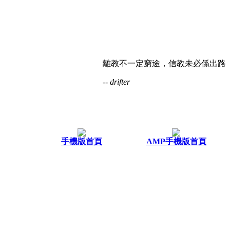
離教不一定窮途，信教未必係出路
-- drifter
手機版首頁
AMP手機版首頁