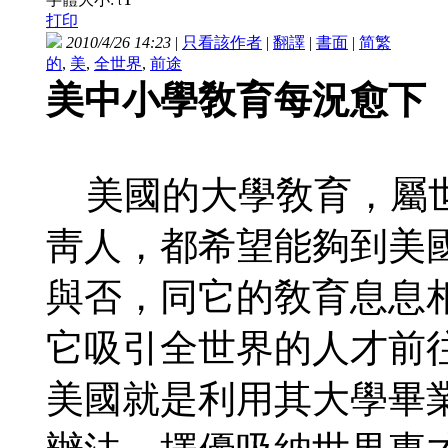
t
打印
2010/4/26 14:23
|
只看該作者
|
翻譯
|
書面
|
简
繁
的
,
美
,
全世界
,
前途
美中小學敎育每況愈下
美國的大學敎育，屬世
靑人，都希望能夠到美
與否，同它的敎育息息
它吸引全世界的人才前
美國就是利用其大學畢