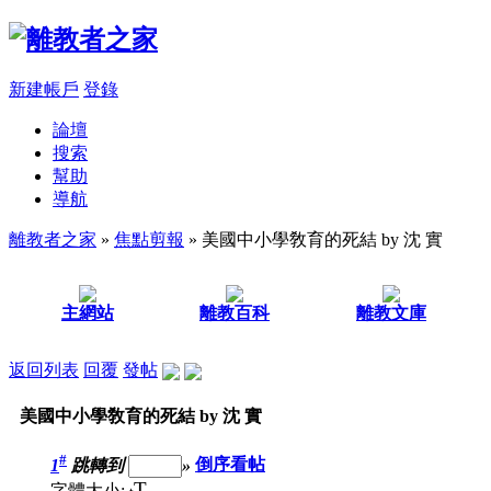
新建帳戶
登錄
論壇
搜索
幫助
導航
離教者之家
»
焦點剪報
» 美國中小學敎育的死結 by 沈 實
主網站
離教百科
離教文庫
返回列表
回覆
發帖
美國中小學敎育的死結 by 沈 實
#
1
跳轉到
»
倒序看帖
T
字體大小: