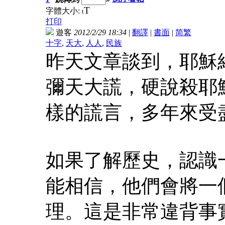
T
字體大小:
t
打印
遊客
2012/2/29 18:34
|
翻譯
|
書面
|
简
繁
十字
,
天大
,
人人
,
民族
昨天文章談到，耶穌
彌天大謊，硬說殺耶
樣的謊言，多年來受
如果了解歷史，認識
能相信，他們會將一
理。這是非常違背事