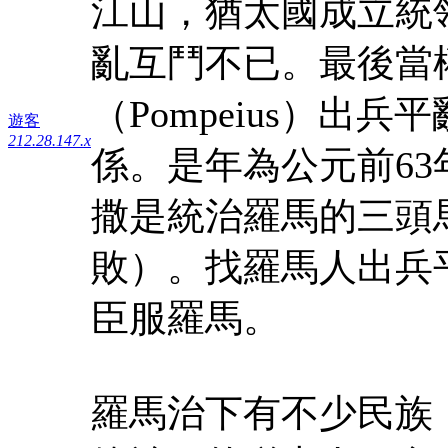
江山，猶太國成立統
亂互鬥不已。最後當
（Pompeius）出
遊客
212.28.147.x
係。是年為公元前6
撒是統治羅馬的三頭
敗）。找羅馬人出兵
臣服羅馬。
羅馬治下有不少民族