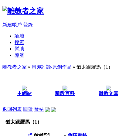
新建帳戶
登錄
論壇
搜索
幫助
導航
離教者之家
»
興趣討論‧原創作品
» 猶太跟羅馬（1）
主網站
離教百科
離教文庫
返回列表
回覆
發帖
猶太跟羅馬（1）
#
1
跳轉到
»
倒序看帖