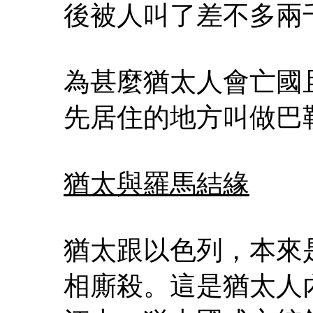
後被人叫了差不多兩
為甚麼猶太人會亡國
先居住的地方叫做巴
猶太與羅馬結緣
猶太跟以色列，本來
相廝殺。這是猶太人