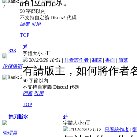
諸位請諒。
50 字節以內
不支持自定義 Discuz! 代碼
回覆
引用
TOP
#
3
333
T
字體大小:
t
2012/2/29 18:51
|
只看該作者
|
翻譯
|
書面
|
简
繁
投棧借宿
有請版主，如何將作者
50 字節以內
不支持自定義 Discuz! 代碼
回覆
引用
TOP
#
4
抽刀斷水
T
字體大小:
t
2012/2/29 21:12
|
只看該作者
|
管理員