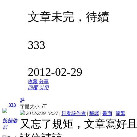
文章未完，待續
333
2012-02-29
收藏
分享
回覆
引用
#
2
333
T
字體大小:
t
2012/2/29 18:37
|
只看該作者
|
翻譯
|
書面
|
简
繁
又忘了規矩，文章寫好
投棧借
宿