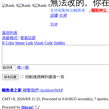
無法改的。你
支持鼓勵每位離教者
› 閹割神父
回覆
引用
TOP
返回列表
高級模式
|
發新話題
B
Color
Image
Link
Quote
Code
Smilies
換一個
回帖後跳轉到最後一頁
發表回覆
離教者之家
|
聯繫我們
|
Archiver
|
WAP
GMT+8, 2026/8/8 11:32,
Processed in 0.016633 second(s), 7 queries
Powered by
Discuz!
7.2