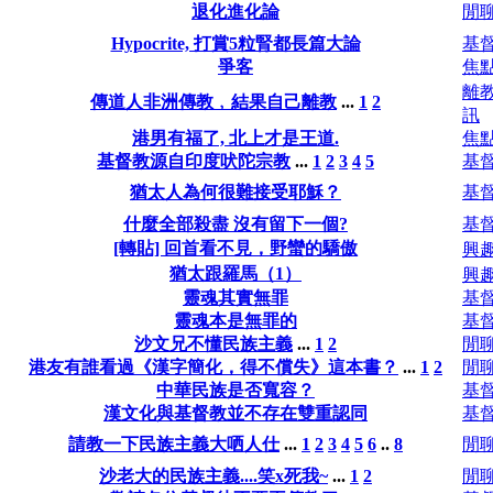
退化進化論
閒
Hypocrite, 打賞5粒腎都長篇大論
基
爭客
焦
離
傳道人非洲傳教﹐結果自己離教
...
1
2
訊
港男有福了, 北上才是王道.
焦
基督教源自印度吠陀宗教
...
1
2
3
4
5
基
猶太人為何很難接受耶穌？
基
什麼全部殺盡 沒有留下一個?
基
[轉貼] 回首看不見，野蠻的驕傲
興
猶太跟羅馬（1）
興
靈魂其實無罪
基
靈魂本是無罪的
基
沙文兄不懂民族主義
...
1
2
閒
港友有誰看過《漢字簡化，得不償失》這本書？
...
1
2
閒
中華民族是否寬容？
基
漢文化與基督教並不存在雙重認同
基
請教一下民族主義大哂人仕
...
1
2
3
4
5
6
..
8
閒
沙老大的民族主義....笑x死我~
...
1
2
閒