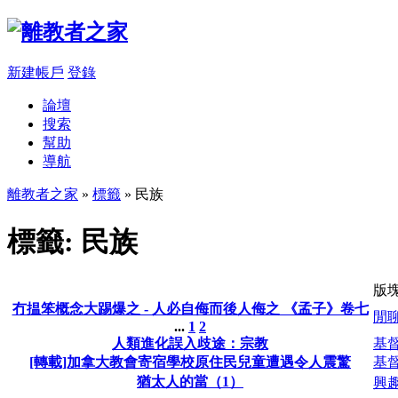
新建帳戶
登錄
論壇
搜索
幫助
導航
離教者之家
»
標籤
» 民族
標籤: 民族
版
冇揾笨概念大踢爆之 - 人必自侮而後人侮之 《孟子》卷七
閒
...
1
2
人類進化誤入歧途：宗教
基
[轉載]加拿大教會寄宿學校原住民兒童遭遇令人震驚
基
猶太人的當（1）
興