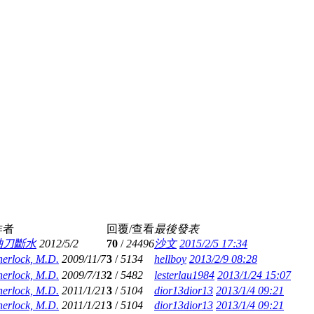
作者
回覆/查看
最後發表
抽刀斷水
2012/5/2
70
/
24496
沙文
2015/2/5 17:34
herlock, M.D.
2009/11/7
3
/
5134
hellboy
2013/2/9 08:28
herlock, M.D.
2009/7/13
2
/
5482
lesterlau1984
2013/1/24 15:07
herlock, M.D.
2011/1/21
3
/
5104
dior13dior13
2013/1/4 09:21
herlock, M.D.
2011/1/21
3
/
5104
dior13dior13
2013/1/4 09:21