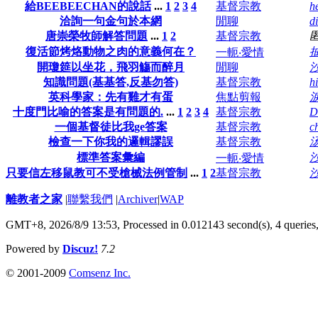
給BEEBEECHAN的說話
...
1
2
3
4
基督宗教
h
洽詢一句金句於本網
閒聊
d
唐崇榮牧師解答問題
...
1
2
基督宗教
復活節烤烙動物之肉的意義何在？
一軛‧愛情
開瓊筵以坐花，飛羽觴而醉月
閒聊
知識問題(基基答,反基勿答)
基督宗教
h
英科學家：先有雞才有蛋
焦點剪報
十度門比喻的答案是有問題的.
...
1
2
3
4
基督宗教
D
一個基督徒比我ge答案
基督宗教
c
檢查一下你我的邏輯謬誤
基督宗教
標準答案彙編
一軛‧愛情
只要信左移鼠教可不受槍械法例管制
...
1
2
基督宗教
離教者之家
|
聯繫我們
|
Archiver
|
WAP
GMT+8, 2026/8/9 13:53,
Processed in 0.012143 second(s), 4 queries
Powered by
Discuz!
7.2
© 2001-2009
Comsenz Inc.