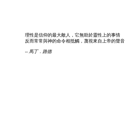
理性是信仰的最大敵人，它無助於靈性上的事情
反而常常與神的命令相抵觸，蔑視來自上帝的聲音
-- 馬丁．路德