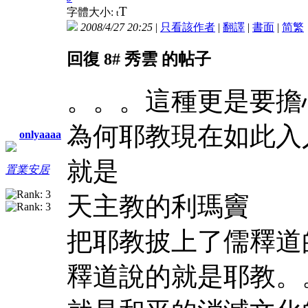
T
字體大小:
t
2008/4/27 20:25
|
只看該作者
|
翻譯
|
書面
|
简
繁
回復 8# 秀雲 的帖子
。。。這種更是要擔
為何耶教現在如此入
onlyaaaa
就是
置業安居
天主教的利瑪竇
把耶教披上了儒釋道
釋道說的就是耶教。