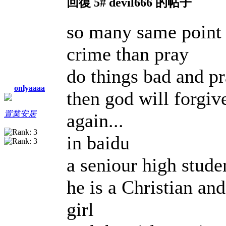
回復 5# devil666 的帖子
so many same point 
crime than pray
do things bad and p
onlyaaaa
then god will forgi
置業安居
again...
in baidu
a seniour high stude
he is a Christian an
girl