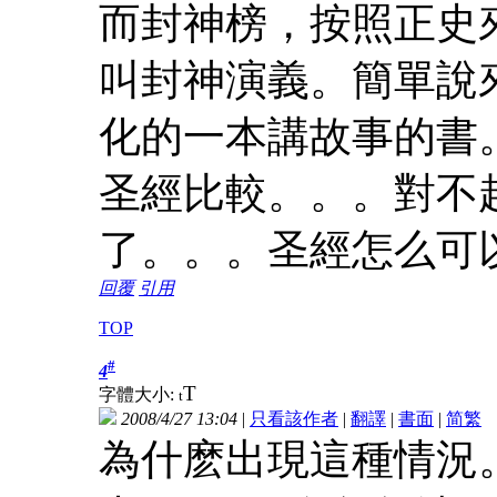
而封神榜，按照正史
叫封神演義。簡單說
化的一本講故事的書
圣經比較。。。對不
了。。。圣經怎么可
回覆
引用
TOP
#
4
T
字體大小:
t
2008/4/27 13:04
|
只看該作者
|
翻譯
|
書面
|
简
繁
為什麽出現這種情況