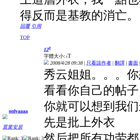
得反而是基教的消亡。
回覆
引用
TOP
#
12
T
字體大小:
t
2008/4/28 09:38
|
只看該作者
|
翻譯
|
書面
秀云姐姐。。。你
看看你自己的帖子
你就可以想到我们
onlyaaaa
先是批上外衣
置業安居
然后把所有功劳都