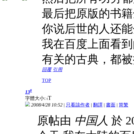
最后把原版的书籍
你说后世的人还能
我在百度上面看到
有关的古典，都被
回覆
引用
TOP
#
13
T
字體大小:
t
2008/4/28 10:52
|
只看該作者
|
翻譯
|
書面
|
简
繁
原帖由
中国人
於 20