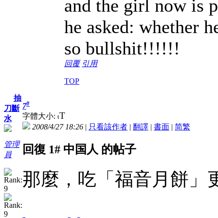
and the girl now is 
he asked: whether he
so bullshit!!!!!!
回覆
引用
TOP
抽
#
7
刀斷
T
字體大小:
t
水
2008/4/27 18:26
|
只看該作者
|
翻譯
|
書面
|
简
繁
管理
回復 1# 中国人 的帖子
員
那麼，吃「福音月餅」