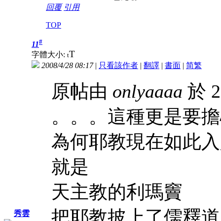
回覆
引用
TOP
#
11
T
字體大小:
t
2008/4/28 08:17
|
只看該作者
|
翻譯
|
書面
|
简
繁
原帖由
onlyaaaa
於 2
。。。這種更是要擔
為何耶教現在如此入
就是
天主教的利瑪竇
把耶教披上了儒釋道
秀雲