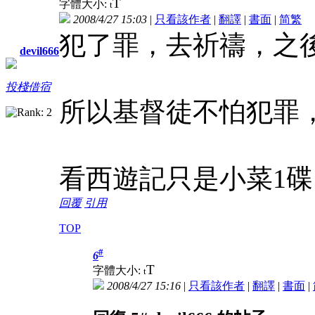
T
字體大小:
t
2008/4/27 15:03
|
只看該作者
|
翻譯
|
書面
|
简
繁
犯了罪，去祈禱，之後
devil666
投棧借宿
所以基督徒不怕犯罪
看西遊記只是小菜1碟
回覆
引用
TOP
#
6
T
字體大小:
t
2008/4/27 15:16
|
只看該作者
|
翻譯
|
書面
|