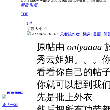
Don't know where God is but the Devil is in the details
回覆
引用
TOP
#
14
T
字體大小:
t
2008/4/28 18:18
|
只看該作者
|
翻譯
|
書面
|
简
原帖由
onlyaaaa
於
秀云姐姐。。。
看看你自己的帖
你就可以想到我
prussianz
先是批上外衣
天下一家
然后把所有功劳