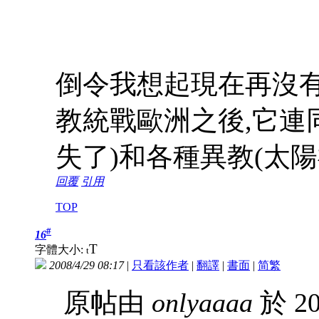
倒令我想起現在再沒有
教統戰歐洲之後,它連
失了)和各種異教(太陽神,
回覆
引用
TOP
#
16
T
字體大小:
t
2008/4/29 08:17
|
只看該作者
|
翻譯
|
書面
|
简
繁
原帖由
onlyaaaa
於 20