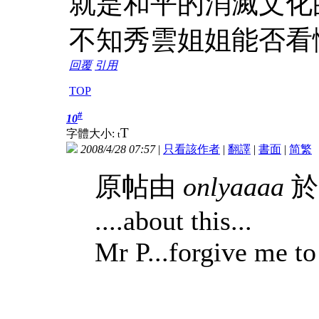
就是和平的消滅文化
不知秀雲姐姐能否看
回覆
引用
TOP
#
10
T
字體大小:
t
2008/4/28 07:57
|
只看該作者
|
翻譯
|
書面
|
简
繁
原帖由
onlyaaaa
於 
....about this...
Mr P...forgive me to 