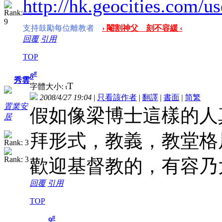
http://hk.geocities.com/
支持鼓勵每位離教者
› 閹割神父 刻不容緩 ‹
回覆
引用
TOP
#
8
秀雲
T
字體大小:
t
2008/4/27 19:04
|
只看該作者
|
翻譯
|
書面
|
简
繁
置業安
假如像梁博士這樣的人
居
拜形式，教義，教堂格
歡迎基督教的，有容乃
回覆
引用
TOP
#
9