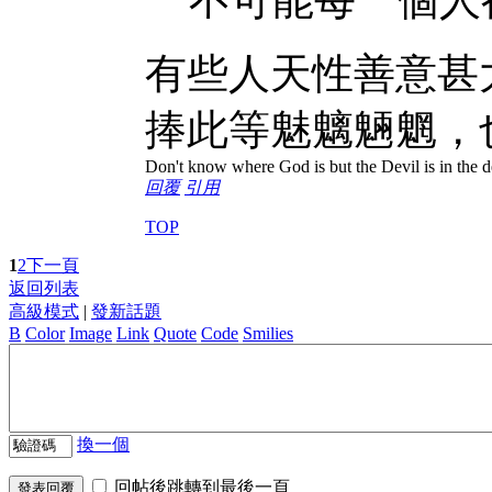
有些人天性善意甚
捧此等
魅魑魎魍，
Don't know where God is but the Devil is in the de
回覆
引用
TOP
1
2
下一頁
返回列表
高級模式
|
發新話題
B
Color
Image
Link
Quote
Code
Smilies
換一個
回帖後跳轉到最後一頁
發表回覆