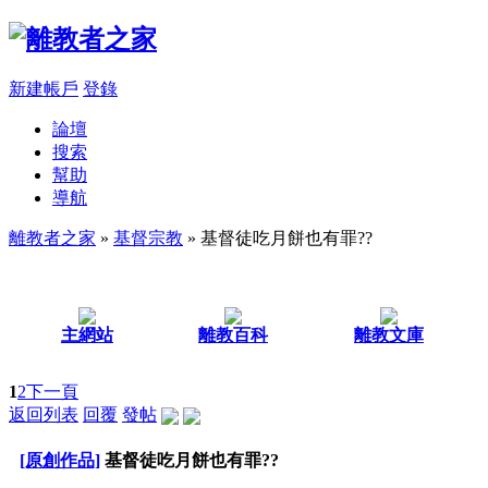
新建帳戶
登錄
論壇
搜索
幫助
導航
離教者之家
»
基督宗教
» 基督徒吃月餅也有罪??
主網站
離教百科
離教文庫
1
2
下一頁
返回列表
回覆
發帖
[原創作品]
基督徒吃月餅也有罪??