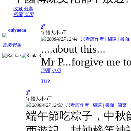
收藏
分享
回覆
引用
#
2
onlyaaaa
T
字體大小:
t
2008/4/27 12:44
|
只看該作者
|
翻譯
|
書面
置業安居
....about this...
Mr P...forgive me to
回覆
引用
TOP
#
3
T
字體大小:
t
2008/4/27 12:58
|
只看該作者
|
翻譯
|
書面
|
简
繁
端午節吃粽子，中秋
西遊記，封神榜等神