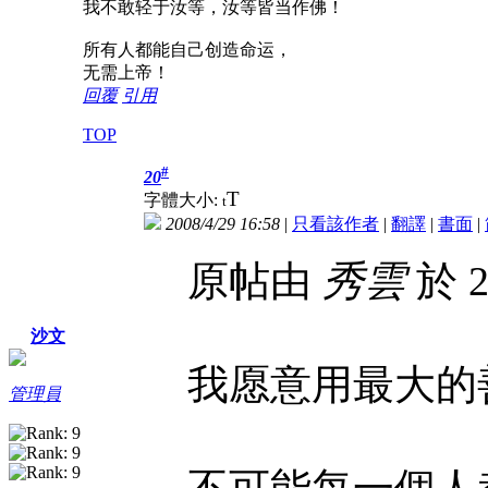
我不敢轻于汝等，汝等皆当作佛！
所有人都能自己创造命运，
无需上帝！
回覆
引用
TOP
#
20
T
字體大小:
t
2008/4/29 16:58
|
只看該作者
|
翻譯
|
書面
|
原帖由
秀雲
於 2
沙文
我愿意用最大的
管理員
不可能每一個人