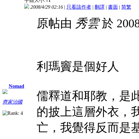
字體大小:
t
2008/4/29 02:16
|
只看該作者
|
翻譯
|
書面
|
简
繁
原帖由
秀雲
於 2008
利瑪竇是個好人
Nomad
儒釋道和耶教，是
齊家治國
的披上這層外衣，
亡，我覺得反而是基教