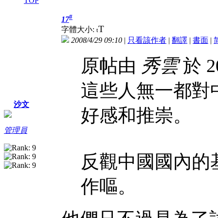
TOP
#
17
T
字體大小:
t
2008/4/29 09:10
|
只看該作者
|
翻譯
|
書面
|
原帖由
秀雲
於 20
這些人無一都對
沙文
好感和推崇。
管理員
反觀中國國內的
作嘔。