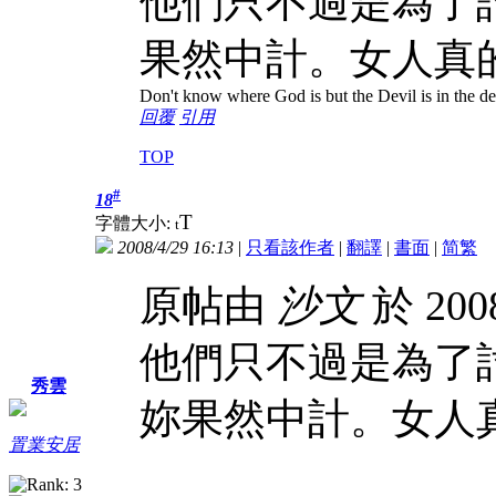
他們只不過是為了
果然中計。女人真
Don't know where God is but the Devil is in the det
回覆
引用
TOP
#
18
T
字體大小:
t
2008/4/29 16:13
|
只看該作者
|
翻譯
|
書面
|
简
繁
原帖由
沙文
於 200
他們只不過是為了
秀雲
妳果然中計。女人
置業安居