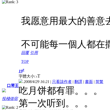
我愿意用最大的善意
不可能每一個人都在
回覆
引用
TOP
#
19
T
字體大小:
t
2008/4/29 16:21
|
只看該作者
|
翻譯
|
書面
|
简
繁
口琴王
吃月饼都有罪。。。
投棧借宿
第一次听到。。。