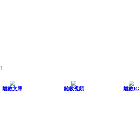
?
離教文庫
離教視頻
離教IG