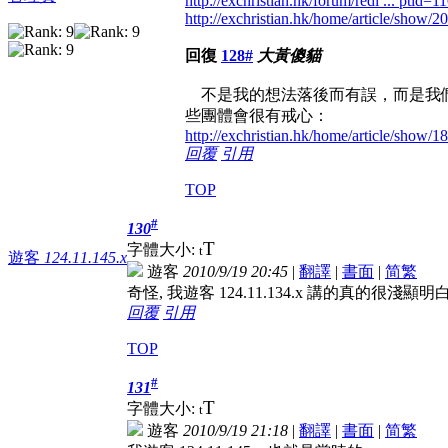
http://exchristian.hk/forum/redi ... ptid
http://exchristian.hk/home/article/show/20
回復
128#
大黃傻貓
不是我的想法落後而有誤，而是我們
些團體會很有戒心：
http://exchristian.hk/home/article/show/1
回覆
引用
TOP
#
130
T
字體大小:
t
遊客
124.11.145.x
遊客
2010/9/19 20:45
|
翻譯
|
書面
|
简
繁
奇怪, 我遊客 124.11.134.x 講的真的很
回覆
引用
TOP
#
131
T
字體大小:
t
遊客
2010/9/19 21:18
|
翻譯
|
書面
|
简
繁