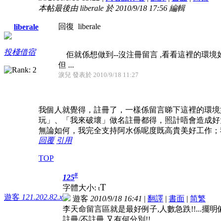
本帖最後由 liberale 於 2010/9/18 17:56 編輯
回復 liberale
liberale
投棧借宿
佢就係想做到--沒注冊留言 ,看看這裡的環境如
但 ...
淚兒 發表於 2010/9/18 11:27
我個人就覺得，註冊了，一樣係留言睇下這裡的環境
玩」、「我來破壞」做名註冊都得，照計唔會造成好
無論如何，我完全支持阿水係呢度既高貴美好工作；
回覆
引用
TOP
#
125
T
字體大小:
t
遊客
121.202.82.x
遊客
2010/9/18 16:41
|
翻譯
|
書面
|
简
繁
李天命留言區就是最好例子,人數急跌!!...擺
註冊/不註冊 又有何分別!!