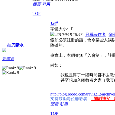
回覆
引用
TOP
#
126
T
字體大小:
t
2010/9/18 18:47
|
只看該作者
|
翻
假如必須註冊的話，會令某些人誤
抽刀斷水
障礙的。
事實上，本網並無「入會制」，註
管理員
例如：
我也是停了一段時間都不去教
甚至想加入離教者之家（我真的
http://blog.roodo.com/travis212/archiv
支持鼓勵每位離教者
› 閹割神父 
回覆
引用
TOP