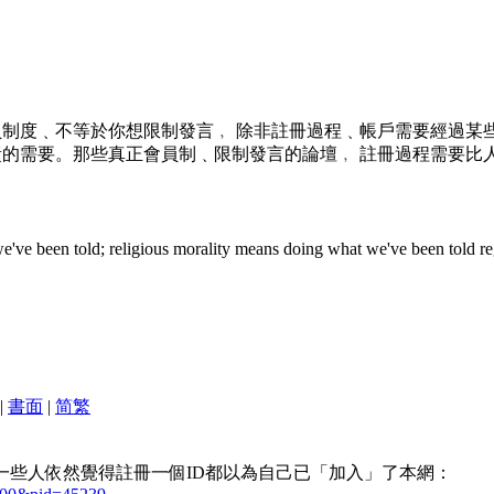
制度﹑不等於你想限制發言﹐ 除非註冊過程﹑帳戶需要經過某些
責的需要。那些真正會員制﹑限制發言的論壇﹐ 註冊過程需要比
e've been told; religious morality means doing what we've been told rega
|
書面
|
简
繁
一些人依然覺得註冊一個ID都以為自己已「加入」了本網：