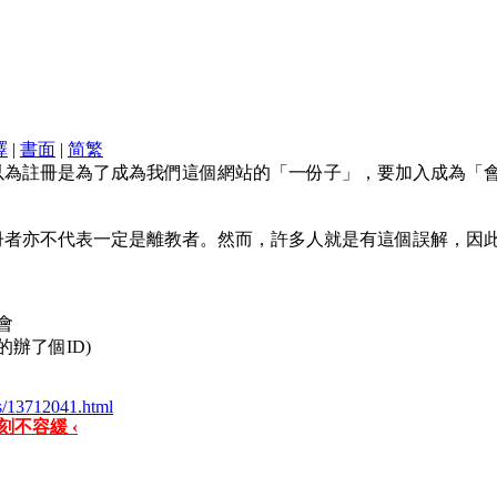
譯
|
書面
|
简
繁
以為註冊是為了成為我們這個網站的「一份子」，要加入成為「
冊者亦不代表一定是離教者。然而，許多人就是有這個誤解，因
會
辦了個ID)
es/13712041.html
刻不容緩 ‹