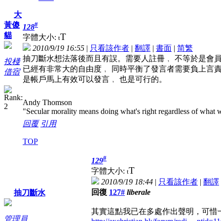
大
#
黃傻
128
貓
T
字體大小:
t
2010/9/19 16:55
|
只看該作者
|
翻譯
|
書面
|
简
繁
抽刀斷水想法落後而且有誤。需要人註冊﹐ 不等於是會員
投棧
已經有非常大的自由度﹐ 同時平衡了發言者需要負上言
借宿
是帳戶馬上有效可以發言﹐ 也是可行的。
Andy Thomson
"Secular morality means doing what's right regardless of what w
回覆
引用
TOP
#
129
T
字體大小:
t
2010/9/19 18:44
|
只看該作者
|
翻譯
回復
127#
liberale
抽刀斷水
其實這點我已在多處作出聲明，可惜
管理員