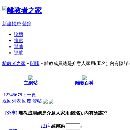
新建帳戶
登錄
論壇
搜索
幫助
導航
離教者之家
»
閒聊
» 離教成員總是介意人家用(匿名), 內有陰謀?
主網站
離教百科
1
2
3
4
5
6
7
8
下一頁
返回列表
回覆
發帖
[分享]
離教成員總是介意人家用(匿名), 內有陰謀??
#
121
跳轉到
»