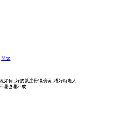
|
简
繁
境如何 ,好的就注冊繼續玩 ,唔好就走人
他不理也理不成