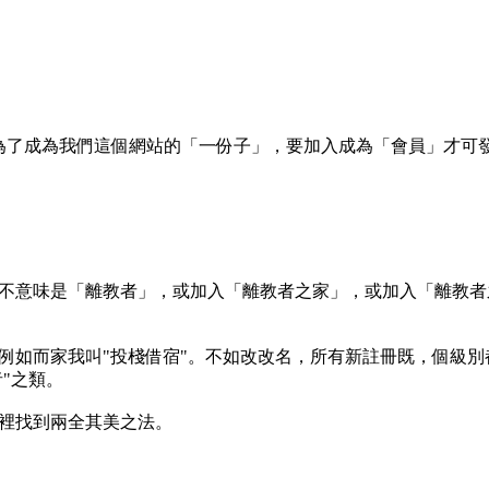
了成為我們這個網站的「一份子」，要加入成為「會員」才可發言 
不意味是「離教者」，或加入「離教者之家」，或加入「離教者
例如而家我叫"投棧借宿"。不如改改名，所有新註冊既，個級別
"之類。
裡找到兩全其美之法。