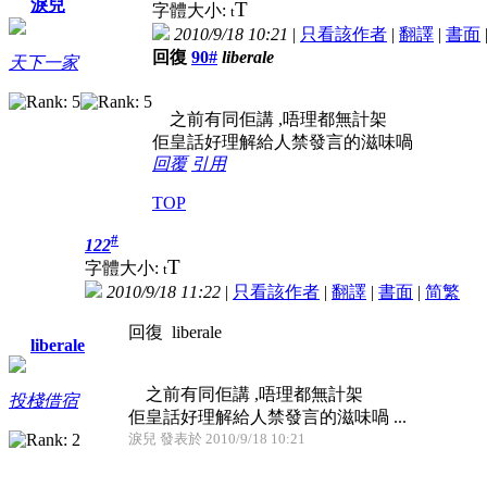
淚兒
T
字體大小:
t
2010/9/18 10:21
|
只看該作者
|
翻譯
|
書面
回復
90#
liberale
天下一家
之前有同佢講 ,唔理都無計架
佢皇話好理解給人禁發言的滋味喎
回覆
引用
TOP
#
122
T
字體大小:
t
2010/9/18 11:22
|
只看該作者
|
翻譯
|
書面
|
简
繁
回復 liberale
liberale
之前有同佢講 ,唔理都無計架
投棧借宿
佢皇話好理解給人禁發言的滋味喎 ...
淚兒 發表於 2010/9/18 10:21