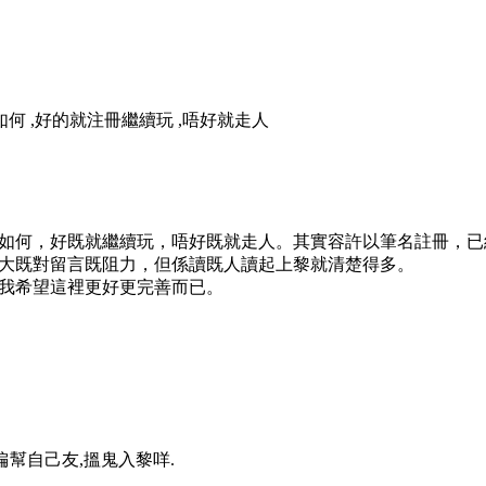
何 ,好的就注冊繼續玩 ,唔好就走人
如何，好既就繼續玩，唔好既就走人。其實容許以筆名註冊，已
大既對留言既阻力，但係讀既人讀起上黎就清楚得多。
我希望這裡更好更完善而已。
明偏幫自己友,搵鬼入黎咩
.