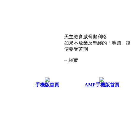
天主教會威脅伽利略
如果不放棄反聖經的「地圓」說
便要受苦刑
-- 羅素
手機版首頁
AMP手機版首頁