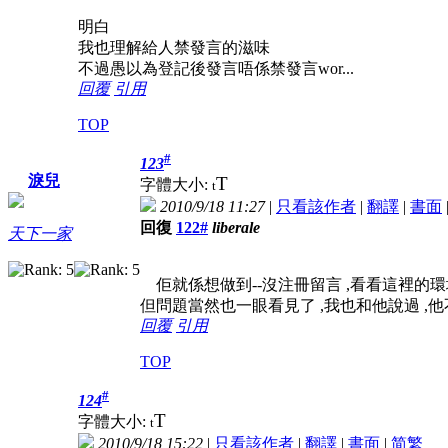
明白
我也理解給人禁發言的滋味
不過愚以為登記後發言唔係禁發言wor...
回覆
引用
TOP
#
123
淚兒
T
字體大小:
t
2010/9/18 11:27
|
只看該作者
|
翻譯
|
書面
回復
122#
liberale
天下一家
佢就係想做到--沒注冊留言 ,看看這裡的環
但問題當然也一眼看見了 ,我也和他說過 ,
回覆
引用
TOP
#
124
T
字體大小:
t
2010/9/18 15:22
|
只看該作者
|
翻譯
|
書面
|
简
繁