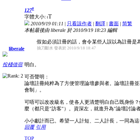
#
127
T
字體大小:
t
2010/9/19 01:11
|
只看該作者
|
翻譯
|
書面
|
简
繁
本帖最後由 liberale 於 2010/9/19 18:23 編輯
假如必須註冊的話，會令某些人誤以為註冊是為
抽刀斷水 發表於 2010/9/18 18:47
liberale
明白。
投棧借宿
可否聲明：
論壇註冊純粹為了方便管理論壇參與者。論壇註冊並
會制」。
可唔可以改改級名，使各人更清楚明白自己既身份？
麼（都只是"訪客"）。資深左，就進升為"論壇討論者
小小獻計而已。希望一人計短、二人計長，一同為這
回覆
引用
TOP