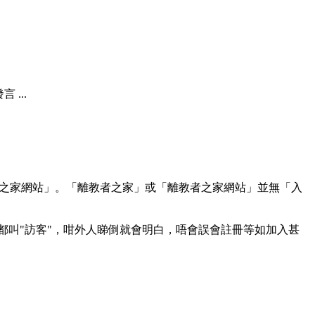
...
之家網站」。「離教者之家」或「離教者之家網站」並無「入
都叫"訪客"，咁外人睇倒就會明白，唔會誤會註冊等如加入甚