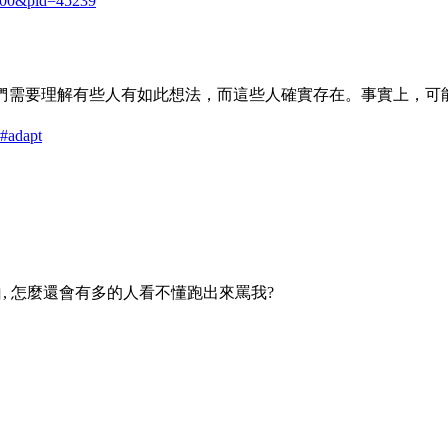
=1100&pid=45239
需要理解有些人有如此想法，而這些人確實存在。事實上，可
8#adapt
淺顯明白, 怎麼還會有多的人看不懂跑出來罵我?