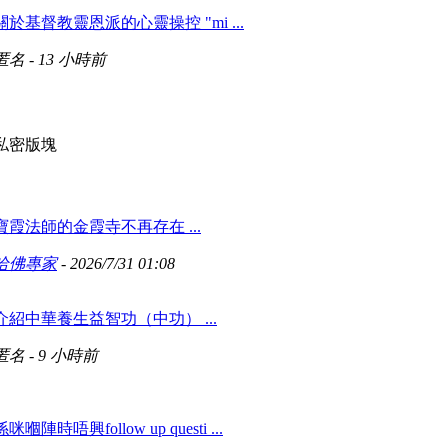
關於基督教靈恩派的心靈操控 "mi ...
匿名 -
13 小時前
私密版塊
寶霞法師的金霞寺不再存在 ...
哈佛專家
- 2026/7/31 01:08
介紹中華養生益智功（中功） ...
匿名 -
9 小時前
係咪嗰陣時唔興follow up questi ...