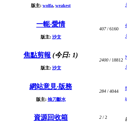
版主:
wolfa
,
weakest
一軛‧愛情
407
/ 6160
版主:
沙文
焦點剪報
(今日:
1
)
2400
/ 18812
版主:
沙文
網站意見‧版務
284
/ 4044
版主:
抽刀斷水
資源回收箱
2
/ 2