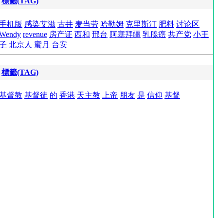
標籤(TAG)
手机版
感染艾滋
古井
麦当劳
哈勒姆
克里斯汀
肥料
讨论区
Wendy
revenue
房产证
西和
邢台
阿塞拜疆
乳腺癌
共产党
小王
子
北京人
蜜月
台安
標籤(TAG)
基督教
基督徒
的
香港
天主教
上帝
朋友
是
信仰
基督