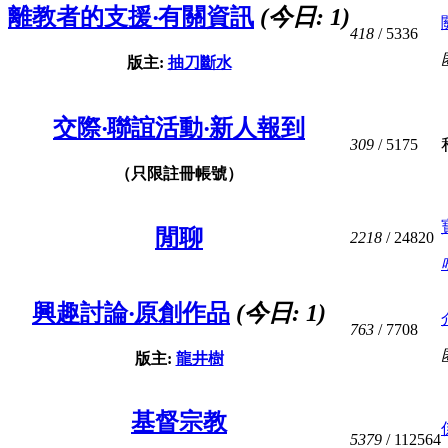
離教者的支援‧有關資訊
(今日:
1
)
418
/ 5336
版主:
抽刀斷水
交際‧聯誼活動‧新人報到
309
/ 5175
（只限註冊帳號）
閒聊
2218
/ 24820
興趣討論‧原創作品
(今日:
1
)
763
/ 7708
版主:
龍井樹
基督宗教
5379
/ 112564