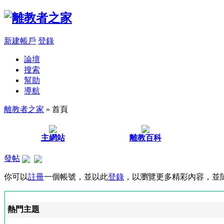
新建帳戶
登錄
論壇
搜索
幫助
導航
離教者之家
» 首頁
主網站
離教百科
發帖
你可以
註冊
一個帳號，並以此
登錄
，以瀏覽更多精彩內容，並
熱門主題