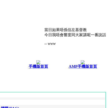
當日如果唔係信左基督教
今日我唔會響度同大家講呢一番說話
-- www
手機版首頁
AMP手機版首頁