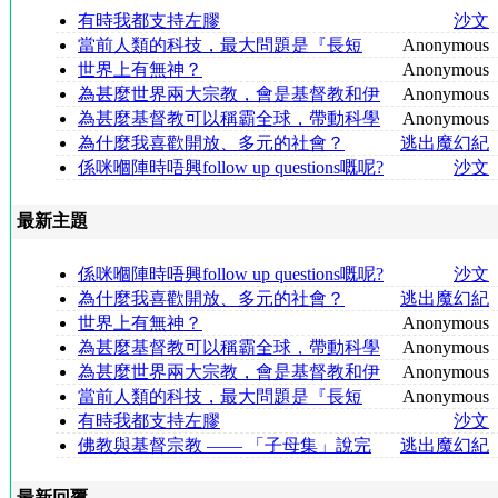
有時我都支持左膠
沙文
當前人類的科技，最大問題是『長短
Anonymous
腳』
世界上有無神？
Anonymous
為甚麼世界兩大宗教，會是基督教和伊
Anonymous
斯蘭教
為甚麼基督教可以稱霸全球，帶動科學
Anonymous
及科技
為什麼我喜歡開放、多元的社會？
逃出魔幻紀
係咪嗰陣時唔興follow up questions嘅呢?
沙文
最新主題
係咪嗰陣時唔興follow up questions嘅呢?
沙文
為什麼我喜歡開放、多元的社會？
逃出魔幻紀
世界上有無神？
Anonymous
為甚麼基督教可以稱霸全球，帶動科學
Anonymous
及科技
為甚麼世界兩大宗教，會是基督教和伊
Anonymous
斯蘭教
當前人類的科技，最大問題是『長短
Anonymous
腳』
有時我都支持左膠
沙文
佛教與基督宗教 —— 「子母集」說完
逃出魔幻紀
全站不住腳
最新回覆