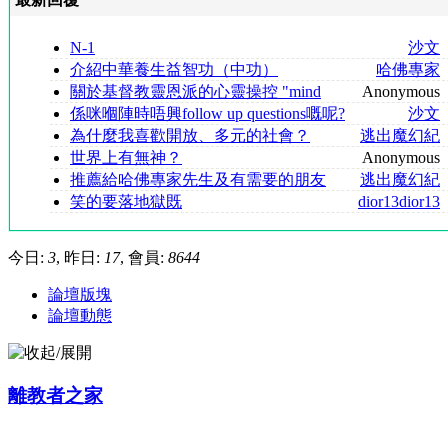
N-1
沙文
介紹中華養生益智功（中功）
哈佛專家
關於基督教靈恩派的心靈操控 "mind
Anonymous
control" 的手段
係咪嗰陣時唔興follow up questions嘅呢?
沙文
為什麼我喜歡開放、多元的社會？
逃出魔幻紀
世界上有無神？
Anonymous
推薦給哈佛專家先生及有需要的朋友
逃出魔幻紀
參考
笑的要落地獄既
dior13dior13
今日:
3
, 昨日:
17
, 會員:
8644
論壇版塊
論壇動態
離教者之家