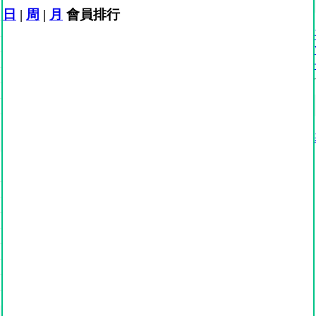
日
|
周
|
月
會員排行