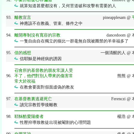
就算知道甚麼都沒有，又何苦道破和攻擊有需要的人
93.
離教宣言
pineapplesam @
神應該不在教義、管束、條件之中
94.
離開專制沒有寬容的宗教
dancedoom 
一隻自由自在獨立的狼比一群毫無自我被圈禁的羊幸福多了
95.
信的感想
一個清醒的人 @ 
信耶穌是神經病的誘因
召會所的基督教的朋友常讓人受
96.
不了，他們對別人帶來的傷害常
熊熊 @
常大於祝福
在教會要面對假面虛偽的教友
97.
在基督教裏逃避死亡
Ferenczi 
讀完宗教哲學後離教
98.
耶穌酷愛陽痿者
楊浩 @
性壓抑導致教徒出現被閹割的心理問題