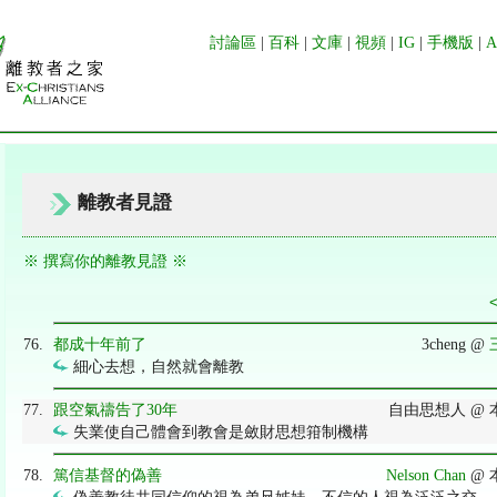
討論區
|
百科
|
文庫
|
視頻
|
IG
|
手機版
|
離教者見證
※ 撰寫你的離教見證 ※
76.
都成十年前了
3cheng @
細心去想，自然就會離教
77.
跟空氣禱告了30年
自由思想人 @ 
失業使自己體會到教會是斂財思想箝制機構
78.
篤信基督的偽善
Nelson Chan
@ 