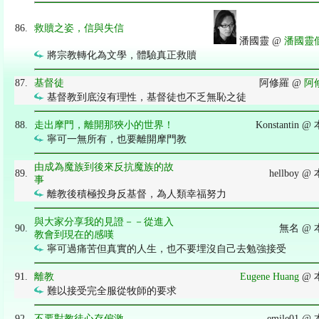
86.
救贖之姿，信與失信
潘國靈 @
潘國靈
將宗教轉化為文學，體驗真正救贖
87.
基督徒
阿修羅 @
阿
基督教到底沒有理性，基督徒也不乏無恥之徒
88.
走出摩門，離開那狹小的世界！
Konstantin
寧可一無所有，也要離開摩門教
由成為魔族到後來反抗魔族的故
89.
hellboy 
事
離教後積極投身反基督，為人類幸福努力
與大家分享我的見證－－從進入
90.
無名 @
教會到現在的感嘆
寧可過痛苦但真實的人生，也不要埋沒自己去勉強接受
91.
離教
Eugene Huang
@ 
難以接受完全服從牧師的要求
92.
不要對教徒心存偏激
emile01 