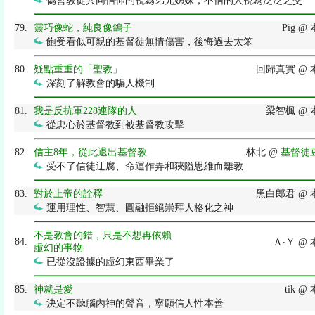
偽善教徒共同信仰的視為弟兄姊妹，不信的人視為泛泛之交
79.
靈巧像蛇，純良像鴿子
Pig 
飽受看似可親的基督徒無情傷害，後悔過去太笨
80.
疑點重重的「聖教」
回歸真實 @
深刻了解教會的騙人機制
81.
我是反抗軍228連隊的人
梁智楓 @
從忠心於基督教到被基督教攻擊
82.
信主8年，從此退出基督教
林北 @
基督徒
受不了信徒迂腐、命運作弄和狹隘思維而離教
83.
對於上帝的詮釋
黑白郎君 @
運用理性、智慧、圓融拒絕崇拜人格化之神
不是教會的錯，只是不想再依賴
84.
Ａ‧Ｙ @
虛幻的事物
已從沒證據的虛幻東西畢業了
85.
神就是愛
tik 
決定不聽腦內神的聲音，寧願信人性本善